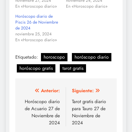
noviembre 27, 2024
noviembre 24, 2024
En «Horoscopo diario»
En «Horoscopo diario»
Horóscopo diario de
Piscis 26 de Noviembre
de 2024
noviembre 25, 2024
En «Horoscopo diario»
Etiquetado:
horoscopo
horóscopo diario
horóscopo gratis
tarot gratis
Navegación
Anterior:
Siguiente:
de
Horóscopo diario
Tarot gratis diario
de Acuario 27 de
para Tauro 27 de
entradas
Noviembre de
Noviembre de
2024
2024