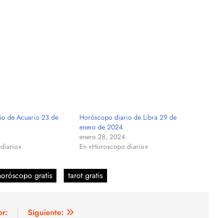
io de Acuario 23 de
Horóscopo diario de Libra 29 de
enero de 2024
enero 28, 2024
diario»
En «Horoscopo diario»
horóscopo gratis
tarot gratis
or:
Siguiente: