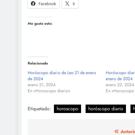
Facebook
X
Me gusta esto:
Relacionado
Horóscopo diario de Leo 21 de enero
Horóscopo diar
de 2024
enero de 2024
enero 21, 2024
enero 22, 2024
En «Horoscopo diario»
En «Horoscopo 
Etiquetado:
horoscopo
horóscopo diario
Navegación
Anteri