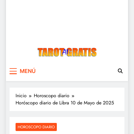
Tarot Gratis
Tarot Gratis con Inteligencia Artificial
MENÚ
Inicio
Horoscopo diario
Horóscopo diario de Libra 10 de Mayo de 2025
HOROSCOPO DIARIO