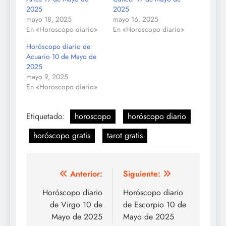
2025
2025
mayo 18, 2025
mayo 16, 2025
En «Horoscopo diario»
En «Horoscopo diario»
Horóscopo diario de
Acuario 10 de Mayo de
2025
mayo 9, 2025
En «Horoscopo diario»
Etiquetado:
horoscopo
horóscopo diario
horóscopo gratis
tarot gratis
Navegación
Anterior:
Siguiente:
de
Horóscopo diario
Horóscopo diario
de Virgo 10 de
de Escorpio 10 de
entradas
Mayo de 2025
Mayo de 2025