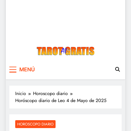
Tarot Gratis
Tarot Gratis con Inteligencia Artificial
MENÚ
Inicio
Horoscopo diario
Horóscopo diario de Leo 4 de Mayo de 2025
HOROSCOPO DIARIO