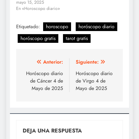
mayo 15, 2025
En «Horoscopo diario»
Etiquetado:
horoscopo
horóscopo diario
horóscopo gratis
tarot gratis
Navegación
Anterior:
Siguiente:
de
Horóscopo diario
Horóscopo diario
de Cáncer 4 de
de Virgo 4 de
entradas
Mayo de 2025
Mayo de 2025
DEJA UNA RESPUESTA