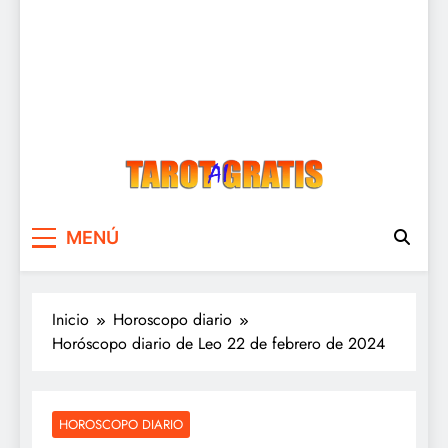
Tarot Gratis
Tarot Gratis con Inteligencia Artificial
MENÚ
Inicio
Horoscopo diario
Horóscopo diario de Leo 22 de febrero de 2024
HOROSCOPO DIARIO