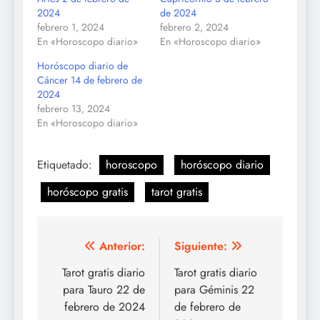
2024
de 2024
febrero 1, 2024
febrero 2, 2024
En «Horoscopo diario»
En «Horoscopo diario»
Horóscopo diario de
Cáncer 14 de febrero de
2024
febrero 13, 2024
En «Horoscopo diario»
Etiquetado:
horoscopo
horóscopo diario
horóscopo gratis
tarot gratis
Navegación
Anterior:
Siguiente:
de
Tarot gratis diario
Tarot gratis diario
para Tauro 22 de
para Géminis 22
entradas
febrero de 2024
de febrero de