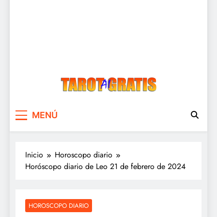
Tarot Gratis
Tarot Gratis con Inteligencia Artificial
MENÚ
Inicio
Horoscopo diario
Horóscopo diario de Leo 21 de febrero de 2024
HOROSCOPO DIARIO