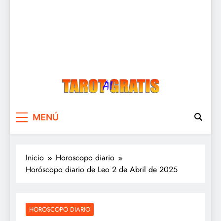
Tarot Gratis
Tarot Gratis con Inteligencia Artificial
MENÚ
Inicio
Horoscopo diario
Horóscopo diario de Leo 2 de Abril de 2025
HOROSCOPO DIARIO