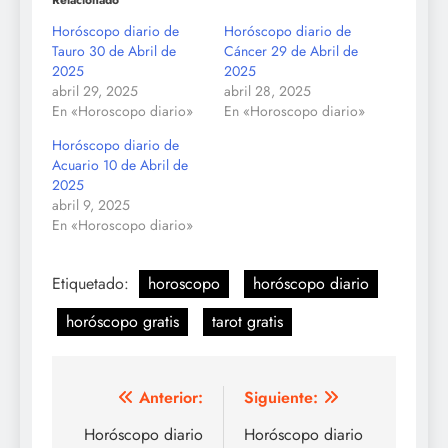
Horóscopo diario de
Horóscopo diario de
Tauro 30 de Abril de
Cáncer 29 de Abril de
2025
2025
abril 29, 2025
abril 28, 2025
En «Horoscopo diario»
En «Horoscopo diario»
Horóscopo diario de
Acuario 10 de Abril de
2025
abril 9, 2025
En «Horoscopo diario»
Etiquetado:
horoscopo
horóscopo diario
horóscopo gratis
tarot gratis
Navegación
Anterior:
Siguiente:
de
Horóscopo diario
Horóscopo diario