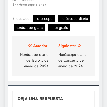
En «Horoscopo diario»
Etiquetado:
horoscopo
horóscopo diario
horóscopo gratis
tarot gratis
Navegación
Anterior:
Siguiente:
de
Horóscopo diario
Horóscopo diario
de Tauro 5 de
de Cáncer 5 de
entradas
enero de 2024
enero de 2024
DEJA UNA RESPUESTA