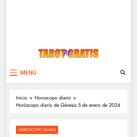
Tarot Gratis
Tarot Gratis con Inteligencia Artificial
MENÚ
Inicio
Horoscopo diario
Horóscopo diario de Génesis 5 de enero de 2024
HOROSCOPO DIARIO