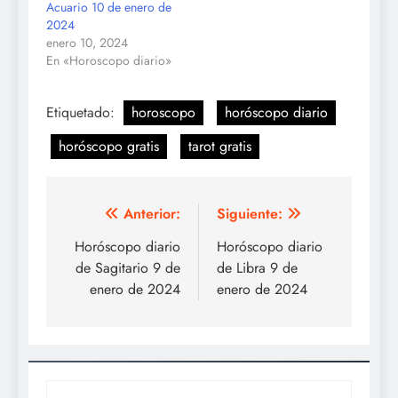
Acuario 10 de enero de
2024
enero 10, 2024
En «Horoscopo diario»
Etiquetado:
horoscopo
horóscopo diario
horóscopo gratis
tarot gratis
Navegación
Anterior:
Siguiente:
de
Horóscopo diario
Horóscopo diario
de Sagitario 9 de
de Libra 9 de
entradas
enero de 2024
enero de 2024