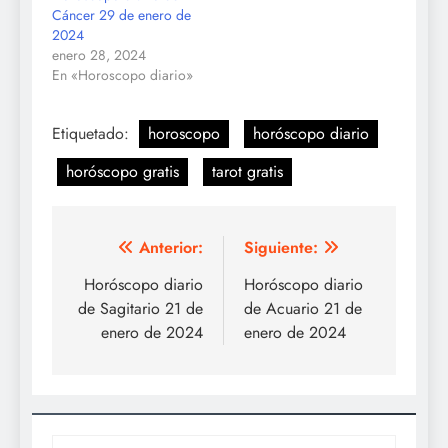
Cáncer 29 de enero de
2024
enero 28, 2024
En «Horoscopo diario»
Etiquetado:
horoscopo
horóscopo diario
horóscopo gratis
tarot gratis
Navegación
Anterior:
Siguiente:
de
Horóscopo diario
Horóscopo diario
de Sagitario 21 de
de Acuario 21 de
entradas
enero de 2024
enero de 2024