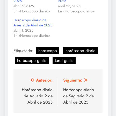
2025
2025
abril 6, 2025
abril 25, 2025
En «Horoscopo diario»
En «Horoscopo diario»
Horóscopo diario de
Aries 2 de Abril de 2025
abril 1, 2025
En «Horoscopo diario»
Etiquetado:
horoscopo
horóscopo diario
horóscopo gratis
tarot gratis
Navegación
Anterior:
Siguiente:
de
Horóscopo diario
Horóscopo diario
de Acuario 2 de
de Sagitario 2 de
entradas
Abril de 2025
Abril de 2025