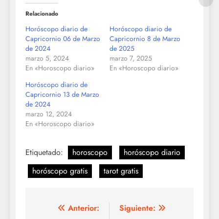
Relacionado
Horóscopo diario de
Horóscopo diario de
Capricornio 06 de Marzo
Capricornio 8 de Marzo
de 2024
de 2025
marzo 5, 2024
marzo 7, 2025
En «Horoscopo diario»
En «Horoscopo diario»
Horóscopo diario de
Capricornio 13 de Marzo
de 2024
marzo 12, 2024
En «Horoscopo diario»
Etiquetado:
horoscopo
horóscopo diario
horóscopo gratis
tarot gratis
Navegación
Anterior:
Siguiente: