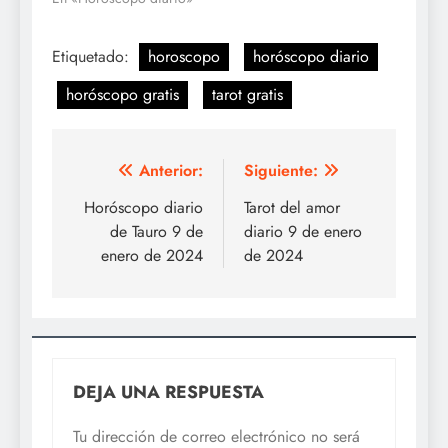
Etiquetado:
horoscopo
horóscopo diario
horóscopo gratis
tarot gratis
Navegación
Anterior:
Siguiente:
de
Horóscopo diario
Tarot del amor
de Tauro 9 de
diario 9 de enero
entradas
enero de 2024
de 2024
DEJA UNA RESPUESTA
Tu dirección de correo electrónico no será