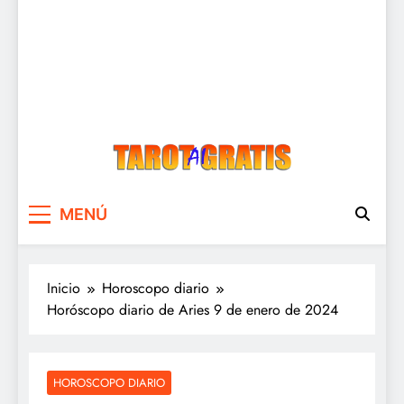
Tarot Gratis
Tarot Gratis con Inteligencia Artificial
MENÚ
Inicio
Horoscopo diario
Horóscopo diario de Aries 9 de enero de 2024
HOROSCOPO DIARIO