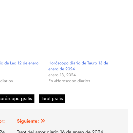
io de Leo 12 de enero
Horóscopo diario de Tauro 13 de
enero de 2024
enero 13, 2024
diario»
En «Horoscopo diario»
horóscopo gratis
tarot gratis
or:
Siguiente:
024
Tarot del amor diario 16 de enero de 2024