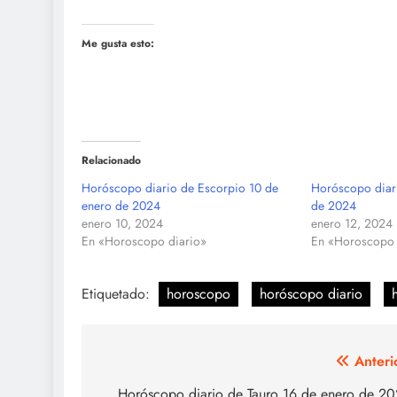
Me gusta esto:
Relacionado
Horóscopo diario de Escorpio 10 de
Horóscopo diar
enero de 2024
de 2024
enero 10, 2024
enero 12, 2024
En «Horoscopo diario»
En «Horoscopo 
Etiquetado:
horoscopo
horóscopo diario
Navegación
Anteri
Horóscopo diario de Tauro 16 de enero de 2