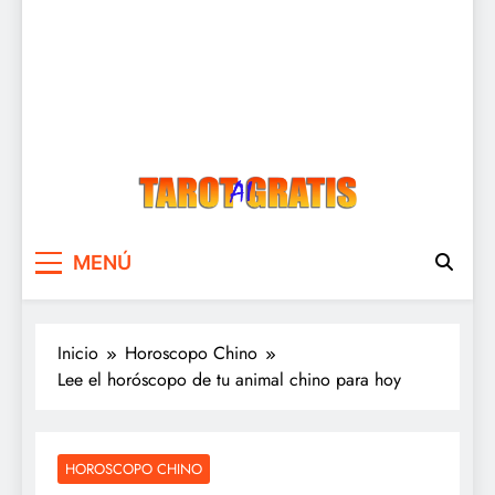
Tarot Gratis
Tarot Gratis con Inteligencia Artificial
MENÚ
Inicio
Horoscopo Chino
Lee el horóscopo de tu animal chino para hoy
HOROSCOPO CHINO