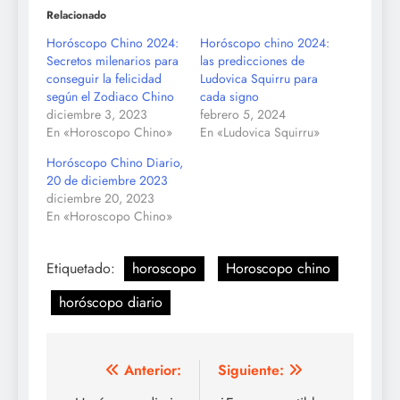
Relacionado
Horóscopo Chino 2024:
Horóscopo chino 2024:
Secretos milenarios para
las predicciones de
conseguir la felicidad
Ludovica Squirru para
según el Zodiaco Chino
cada signo
diciembre 3, 2023
febrero 5, 2024
En «Horoscopo Chino»
En «Ludovica Squirru»
Horóscopo Chino Diario,
20 de diciembre 2023
diciembre 20, 2023
En «Horoscopo Chino»
Etiquetado:
horoscopo
Horoscopo chino
horóscopo diario
Navegación
Anterior:
Siguiente: