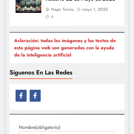
Napo Torres
mayo 1, 2025
0
Aclaración: todas las imágenes y los textos de
esta página web son generados con la ayuda
de la inteligencia artificial
Síguenos En Las Redes
Nombre
(obligatorio)