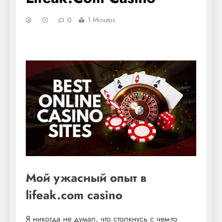
0
1 Minutos
Мой ужасный опыт в
lifeak.com casino
Я никогда не думал, что столкнусь с чем-то