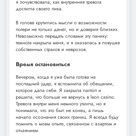
я почувствовала, как внутренняя тревога
достигла своего пика.
В голове крутились мысли о возможности
потери не только денег, но и доверия близких.
Невозможно передать словами эту панику:
темнота накрыла меня, и я оказалась в ловушке
собственных страхов и неврозов.
Время остановиться
Вечером, когда я уже была готова на
последний удар, я вспомнила об обещании,
которое дала себе. Я закрыла лаптоп и
решила, что больше не вернусь в leon casino.
Тревога внутри меня немного утихла, но я
понимала, что это был не конец, а лишь
начало осознания своих границ. Я всегда буду
помнить о моем опыте, связанном с азартом и
отчаянием.