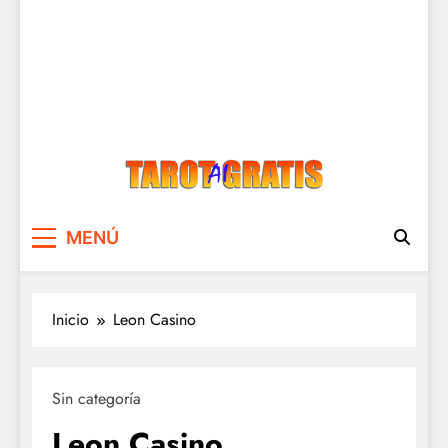
Tarot Gratis
Tarot Gratis con Inteligencia Artificial
MENÚ
Inicio
Leon Casino
Sin categoría
Leon Casino