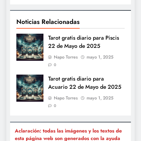
Noticias Relacionadas
Tarot gratis diario para Piscis
22 de Mayo de 2025
Napo Torres
mayo 1, 2025
0
Tarot gratis diario para
Acuario 22 de Mayo de 2025
Napo Torres
mayo 1, 2025
0
Aclaración: todas las imágenes y los textos de
esta página web son generados con la ayuda