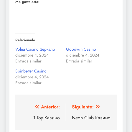
Me gusta esto:
Relacionado
Volna Casino Зеркало
Goodwin Casino
diciembre 4, 2024
diciembre 4, 2024
Entrada similar
Entrada similar
Spinbetter Casino
diciembre 4, 2024
Entrada similar
Navegación
Anterior:
Siguiente:
de
1 Гоу Казино
Neon Club Казино
entradas