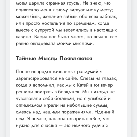
моем царила странная грусть. Не знаю, что
привлекло меня к этому виртуальному месту;
может быть, желание забыть обо всех заботах,
или просто ностальгия по временам, когда
вместе с супругой мы веселились в настоящих
казино. Вариантов было много, но печаль все
равно овладевала моими мыслями.
Тайные Мысли Появляются
После непродолжительных раздумий я
зарегистрировался на сайте. Слёзы на глазах,
когда я вспомнил, как мы с Катей в тот вечер
решили поиграть в блэкджек. Мы никогда не
чувствовали себя богатыми, но с улыбкой и
оптимизмом играли на небольшие суммы,
смеясь над нашими поражениями. Нденний
нем. Я помню, как она говорила: «Все, что
нужно для счастья — это немного удачи!»