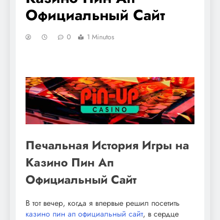
Официальный Сайт
0
1 Minutos
Печальная История Игры на
Казино Пин Ап
Официальный Сайт
В тот вечер, когда я впервые решил посетить
казино пин ап официальный сайт
, в сердце