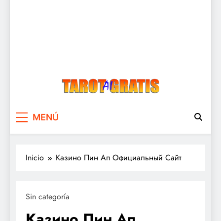
Tarot Gratis
Tarot Gratis con Inteligencia Artificial
MENÚ
Inicio
Казино Пин Ап Официальный Сайт
Sin categoría
Казино Пин Ап