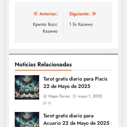
Navegación
Anterior:
Siguiente:
de
Крипто Босс
1 Го Казино
Казино
entradas
Noticias Relacionadas
Tarot gratis diario para Piscis
22 de Mayo de 2025
Napo Torres
mayo 1, 2025
0
Tarot gratis diario para
Acuario 22 de Mayo de 2025