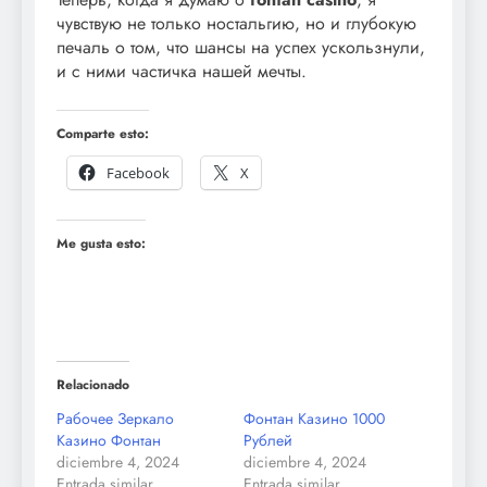
чувствую не только ностальгию, но и глубокую
печаль о том, что шансы на успех ускользнули,
и с ними частичка нашей мечты.
Comparte esto:
Facebook
X
Me gusta esto:
Relacionado
Рабочее Зеркало
Фонтан Казино 1000
Казино Фонтан
Рублей
diciembre 4, 2024
diciembre 4, 2024
Entrada similar
Entrada similar