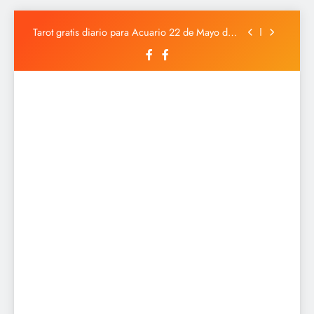
Tarot gratis diario para Piscis 22 de Mayo de
2025
Saltar
Tarot gratis diario para Acuario 22 de Mayo de
al
2025
contenido
Tarot gratis diario para Capricornio 22 de Mayo
de 2025
Tarot gratis diario para Sagitario 22 de Mayo de
2025
Tarot gratis diario para Piscis 22 de Mayo de
2025
Tarot gratis diario para Acuario 22 de Mayo de
2025
Tarot gratis diario para Capricornio 22 de Mayo
de 2025
Tarot gratis diario para Sagitario 22 de Mayo de
2025