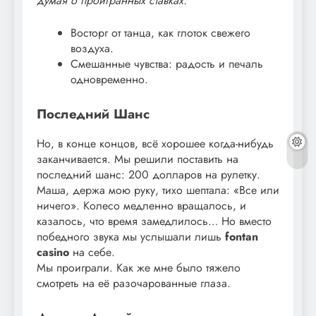
думая о проигранных ставках.
Восторг от танца, как глоток свежего
воздуха.
Смешанные чувства: радость и печаль
одновременно.
Последний Шанс
Но, в конце концов, всё хорошее когда-нибудь
заканчивается. Мы решили поставить на
последний шанс: 200 долларов на рулетку.
Маша, держа мою руку, тихо шептала: «Все или
ничего». Колесо медленно вращалось, и
казалось, что время замедлилось… Но вместо
победного звука мы услышали лишь
fontan
casino
на себе.
Мы проиграли. Как же мне было тяжело
смотреть на её разочарованные глаза.