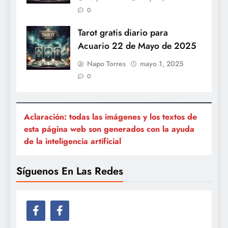
0
Tarot gratis diario para
Acuario 22 de Mayo de 2025
Napo Torres
mayo 1, 2025
0
Aclaración: todas las imágenes y los textos de
esta página web son generados con la ayuda
de la inteligencia artificial
Síguenos En Las Redes