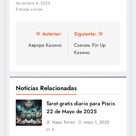
diciembre 4, 2024
Entrada similar
Navegación
Anterior:
Siguiente:
de
Аврора Казино
Скачать Pin Up
Казино
entradas
Noticias Relacionadas
Tarot gratis diario para Piscis
22 de Mayo de 2025
Napo Torres
mayo 1, 2025
0