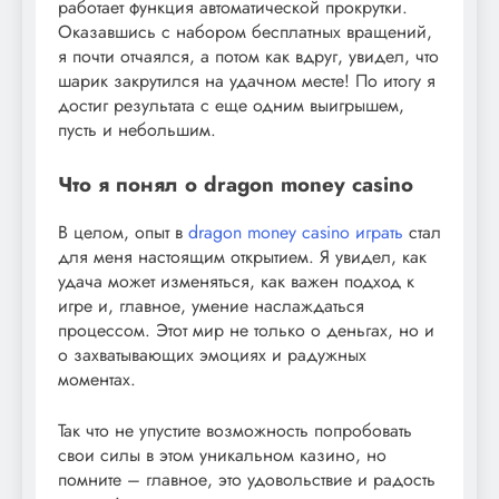
работает функция автоматической прокрутки.
Оказавшись с набором бесплатных вращений,
я почти отчаялся, а потом как вдруг, увидел, что
шарик закрутился на удачном месте! По итогу я
достиг результата с еще одним выигрышем,
пусть и небольшим.
Что я понял о dragon money casino
В целом, опыт в
dragon money casino играть
стал
для меня настоящим открытием. Я увидел, как
удача может изменяться, как важен подход к
игре и, главное, умение наслаждаться
процессом. Этот мир не только о деньгах, но и
о захватывающих эмоциях и радужных
моментах.
Так что не упустите возможность попробовать
свои силы в этом уникальном казино, но
помните – главное, это удовольствие и радость