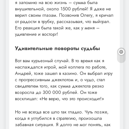
я запомню на всю жизнь – сумма была
внушительной, около 1500 рублей! Я даже не
верил своим глазам. Позвонив Олегу, я кричал
от радости в трубку, рассказывая, что выйграл.
Его реакция была такой же, как у меня –
удивление и восторг!
Удивительные повороты судьбы
Вот вам курьезный случай. В то время как я
наслаждался игрой, мой коллега по работе,
Андрей, тоже зашел в казино. Он выбрал игру
с прогрессивным джекпотом и, о чудо, стал
свидетелем того, как сумма джекпота резко
возросла до 300 000 рублей. Он тоже
восклицал: «Не верю, что это происходит!»
Но не всегда все шло так гладко. Чуть позже,
когда я углубился в стратегию, произошла
забавная ситуация. Я долго не мог понять, как