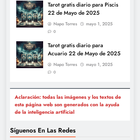
Tarot gratis diario para Piscis
22 de Mayo de 2025
Napo Torres
mayo 1, 2025
0
Tarot gratis diario para
Acuario 22 de Mayo de 2025
Napo Torres
mayo 1, 2025
0
Aclaración: todas las imágenes y los textos de
esta página web son generados con la ayuda
de la inteligencia artificial
Síguenos En Las Redes