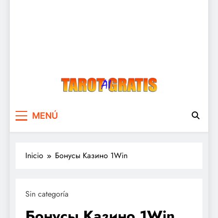
Tarot Gratis
Tarot Gratis con Inteligencia Artificial
MENÚ
Inicio
Бонусы Казино 1Win
Sin categoría
Бонусы Казино 1Win