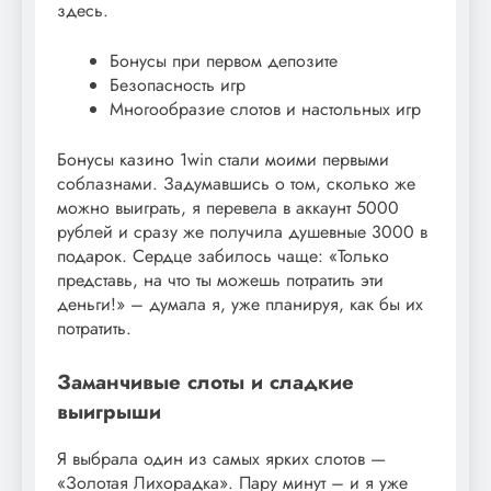
здесь.
Бонусы при первом депозите
Безопасность игр
Многообразие слотов и настольных игр
Бонусы казино 1win стали моими первыми
соблазнами. Задумавшись о том, сколько же
можно выиграть, я перевела в аккаунт 5000
рублей и сразу же получила душевные 3000 в
подарок. Сердце забилось чаще: «Только
представь, на что ты можешь потратить эти
деньги!» – думала я, уже планируя, как бы их
потратить.
Заманчивые слоты и сладкие
выигрыши
Я выбрала один из самых ярких слотов —
«Золотая Лихорадка». Пару минут – и я уже