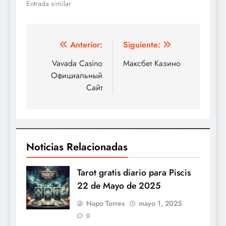
Entrada similar
Navegación
Anterior:
Siguiente:
de
Vavada Casino
Максбет Казино
Официальный
entradas
Сайт
Noticias Relacionadas
Tarot gratis diario para Piscis
22 de Mayo de 2025
Napo Torres
mayo 1, 2025
0