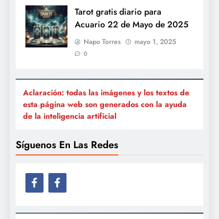
Tarot gratis diario para
Acuario 22 de Mayo de 2025
Napo Torres
mayo 1, 2025
0
Aclaración: todas las imágenes y los textos de
esta página web son generados con la ayuda
de la inteligencia artificial
Síguenos En Las Redes