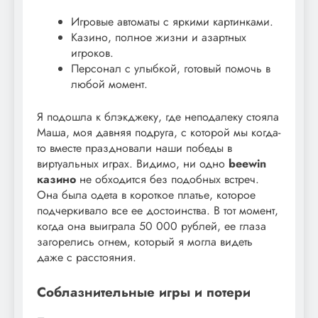
Игровые автоматы с яркими картинками.
Казино, полное жизни и азартных
игроков.
Персонал с улыбкой, готовый помочь в
любой момент.
Я подошла к блэкджеку, где неподалеку стояла
Маша, моя давняя подруга, с которой мы когда-
то вместе праздновали наши победы в
виртуальных играх. Видимо, ни одно
beewin
казино
не обходится без подобных встреч.
Она была одета в короткое платье, которое
подчеркивало все ее достоинства. В тот момент,
когда она выиграла 50 000 рублей, ее глаза
загорелись огнем, который я могла видеть
даже с расстояния.
Соблазнительные игры и потери