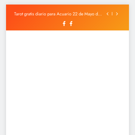
Tarot gratis diario para Piscis 22 de Mayo de
2025
Saltar
Tarot gratis diario para Acuario 22 de Mayo de
al
2025
contenido
Tarot gratis diario para Capricornio 22 de Mayo
de 2025
Tarot gratis diario para Sagitario 22 de Mayo de
2025
Tarot gratis diario para Piscis 22 de Mayo de
2025
Tarot gratis diario para Acuario 22 de Mayo de
2025
Tarot gratis diario para Capricornio 22 de Mayo
de 2025
Tarot gratis diario para Sagitario 22 de Mayo de
2025