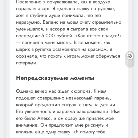
Постепенно я почувствовала, как в воздухе
нарастает азарт. Я сделала ставку на рулетке,
хотя в глубине души понимала, что это
неразумно. Баланс на моем счету стремительно
уменьшался, и вскоре я сыграла все свои
последние 5 000 рублей. «Как же это сладко!»
— пронзила меня мысль. В тот момент, как
шарик в рулетке остановился на красном, я
осознала, что похоть к играм может обернуться
потерями.
Непредсказуемые моменты
Однако вечер нас ждал сюрприз. К нам
подошел совершенно незнакомый парень,
который предложил сыграть с ним на деньги.
Его уверенность и харизма завораживали. Имя
его было Алекс, и он сразу же привлек мое
внимание. Он предложил мне рискнуть и
вложить еще одну ставку. «Я помогу тебе