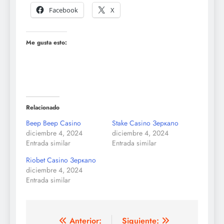
Facebook
X
Me gusta esto:
Relacionado
Beep Beep Casino
Stake Casino Зеркало
diciembre 4, 2024
diciembre 4, 2024
Entrada similar
Entrada similar
Riobet Casino Зеркало
diciembre 4, 2024
Entrada similar
Navegación
Anterior:
Siguiente: