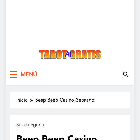
Tarot Gratis
Tarot Gratis con Inteligencia Artificial
MENÚ
Inicio
Beep Beep Casino Зеркало
Sin categoría
Beep Beep Casino