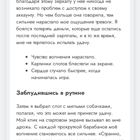
благодаря этому зеркалу у нее никогда не
возникало проблем с доступом к своему
аккаунту. Но чем больше она говорила, тем
сильнее нарастало мое ощущение тревоги. Я
боялся потерять деньги, которые еще остались
после последней зарплаты, и в то же время,
мне не терпелось испытать удачу.
Чувство волнения нарастало.
Картинки слотов блестели на экране.
Сердце стучало быстрее, когда
начиналась игра.
Заблудившись в рутине
Затем я выбрал слот с милыми собачками,
полагая, что это может мне принести удачу.
Мой клик на стартовом экране вызывал во мне
дрожь. С каждой прокруткой барабанов моё
волнение становилось все сильнее. «Странно,