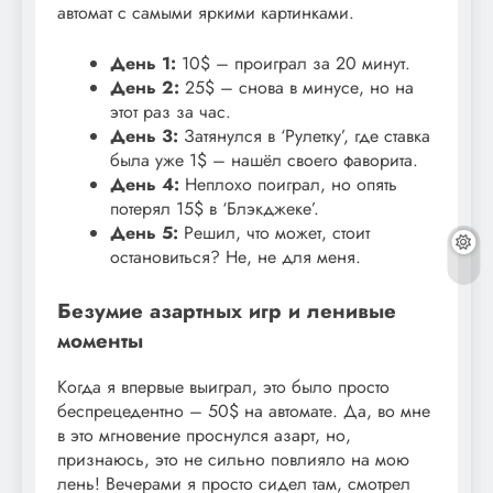
автомат с самыми яркими картинками.
День 1:
10$ – проиграл за 20 минут.
День 2:
25$ – снова в минусе, но на
этот раз за час.
День 3:
Затянулся в ‘Рулетку’, где ставка
была уже 1$ – нашёл своего фаворита.
День 4:
Неплохо поиграл, но опять
потерял 15$ в ‘Блэкджеке’.
День 5:
Решил, что может, стоит
остановиться? Не, не для меня.
Безумие азартных игр и ленивые
моменты
Когда я впервые выиграл, это было просто
беспрецедентно – 50$ на автомате. Да, во мне
в это мгновение проснулся азарт, но,
признаюсь, это не сильно повлияло на мою
лень! Вечерами я просто сидел там, смотрел