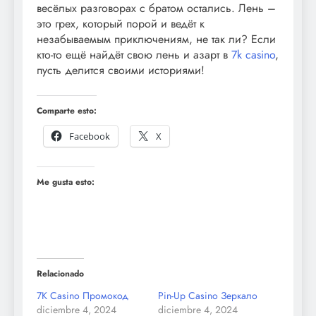
весёлых разговорах с братом остались. Лень –
это грех, который порой и ведёт к
незабываемым приключениям, не так ли? Если
кто-то ещё найдёт свою лень и азарт в
7k casino
,
пусть делится своими историями!
Comparte esto:
Facebook
X
Me gusta esto:
Relacionado
7K Casino Промокод
Pin-Up Casino Зеркало
diciembre 4, 2024
diciembre 4, 2024