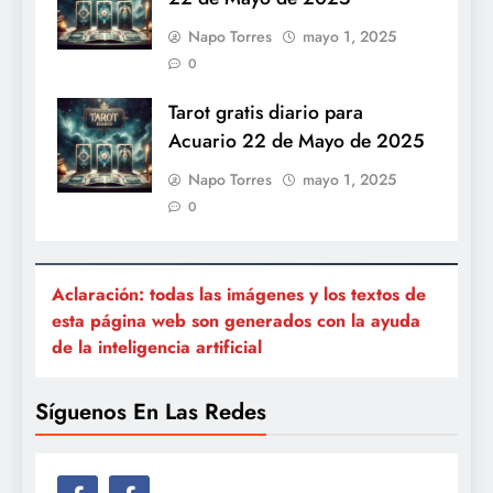
Napo Torres
mayo 1, 2025
0
Tarot gratis diario para
Acuario 22 de Mayo de 2025
Napo Torres
mayo 1, 2025
0
Aclaración: todas las imágenes y los textos de
esta página web son generados con la ayuda
de la inteligencia artificial
Síguenos En Las Redes