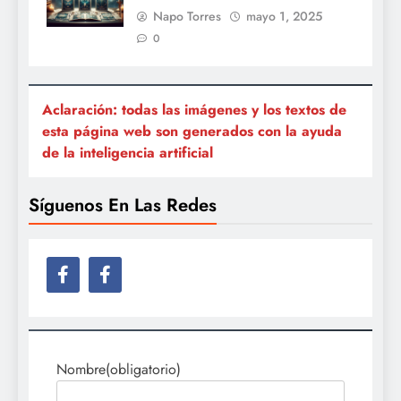
Napo Torres
mayo 1, 2025
0
Aclaración: todas las imágenes y los textos de
esta página web son generados con la ayuda
de la inteligencia artificial
Síguenos En Las Redes
Nombre
(obligatorio)