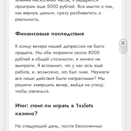
проиграть еще 5000 рублей. Все мысли о том,
как вернуть деньги, сразу разбивались о
реальность.
Финансовые последствия
К концу вечера нашей депрессии не было
предела. Мы обе потратили около 8000
рублей в общей сложности, и ничего не
выиграли. Я вспомнил, что у нас есть ещё
работа, и, возможно, это был знак. Неужели
все наши действия были напрасными? Мы
решили завершить вечер, выйдя на улицу,
чтобы отвлечься.
Итог: стоит ли играть в 1xslots
казино?
На следующий день, после бесконечных