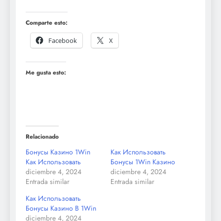
Comparte esto:
Facebook
X
Me gusta esto:
Relacionado
Бонусы Казино 1Win
Как Использовать
Как Использовать
Бонусы 1Win Казино
diciembre 4, 2024
diciembre 4, 2024
Entrada similar
Entrada similar
Как Использовать
Бонусы Казино В 1Win
diciembre 4, 2024