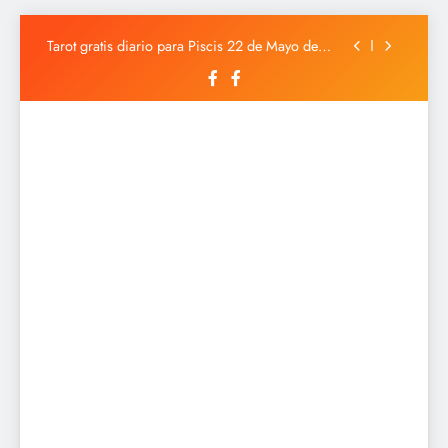
Tarot gratis diario para Sagitario 22 de Mayo de
2025
Saltar
Tarot gratis diario para Piscis 22 de Mayo de
al
2025
contenido
Tarot gratis diario para Acuario 22 de Mayo de
2025
Tarot gratis diario para Capricornio 22 de Mayo
de 2025
Tarot gratis diario para Sagitario 22 de Mayo de
2025
Tarot gratis diario para Piscis 22 de Mayo de
2025
Tarot gratis diario para Acuario 22 de Mayo de
2025
Tarot gratis diario para Capricornio 22 de Mayo
de 2025
Tarot gratis diario para Sagitario 22 de Mayo de
2025