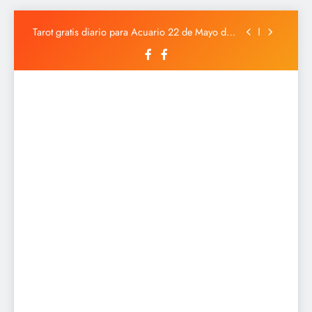
Tarot gratis diario para Piscis 22 de Mayo de
2025
Saltar
Tarot gratis diario para Acuario 22 de Mayo de
al
2025
contenido
Tarot gratis diario para Capricornio 22 de Mayo
de 2025
Tarot gratis diario para Sagitario 22 de Mayo de
2025
Tarot gratis diario para Piscis 22 de Mayo de
2025
Tarot gratis diario para Acuario 22 de Mayo de
2025
Tarot gratis diario para Capricornio 22 de Mayo
de 2025
Tarot gratis diario para Sagitario 22 de Mayo de
2025