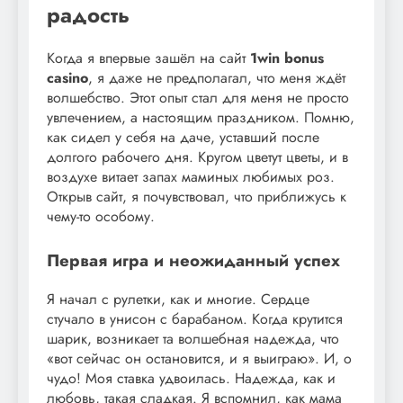
радость
Когда я впервые зашёл на сайт
1win bonus
casino
, я даже не предполагал, что меня ждёт
волшебство. Этот опыт стал для меня не просто
увлечением, а настоящим праздником. Помню,
как сидел у себя на даче, уставший после
долгого рабочего дня. Кругом цветут цветы, и в
воздухе витает запах маминых любимых роз.
Открыв сайт, я почувствовал, что приближусь к
чему-то особому.
Первая игра и неожиданный успех
Я начал с рулетки, как и многие. Сердце
стучало в унисон с барабаном. Когда крутится
шарик, возникает та волшебная надежда, что
«вот сейчас он остановится, и я выиграю». И, о
чудо! Моя ставка удвоилась. Надежда, как и
любовь, такая сладкая. Я вспомнил, как мама