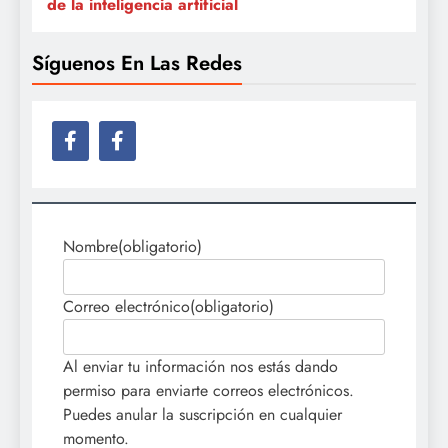
de la inteligencia artificial
Síguenos En Las Redes
Nombre
(obligatorio)
Correo electrónico
(obligatorio)
Al enviar tu información nos estás dando
permiso para enviarte correos electrónicos.
Puedes anular la suscripción en cualquier
momento.