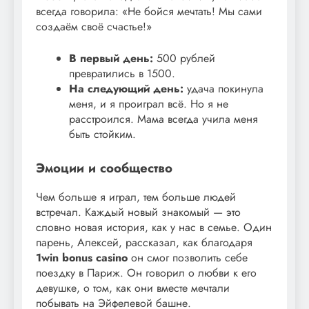
всегда говорила: «Не бойся мечтать! Мы сами
создаём своё счастье!»
В первый день:
500 рублей
превратились в 1500.
На следующий день:
удача покинула
меня, и я проиграл всё. Но я не
расстроился. Мама всегда учила меня
быть стойким.
Эмоции и сообщество
Чем больше я играл, тем больше людей
встречал. Каждый новый знакомый — это
словно новая история, как у нас в семье. Один
парень, Алексей, рассказал, как благодаря
1win bonus casino
он смог позволить себе
поездку в Париж. Он говорил о любви к его
девушке, о том, как они вместе мечтали
побывать на Эйфелевой башне.